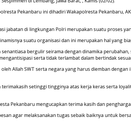
 Sespimmen di Lembang, Jawa Barat, , Kamis (02/02).
olresta Pekanbaru ini dihadiri Wakapolresta Pekanbaru, A
 jabatan di lingkungan Polri merupakan suatu proses yang
dinamisnya suatu organisasi dan ini merupakan hal yang bia
senantiasa bergulir seirama dengan dinamika perubahan, 
mengantisipasi serta tidak terlambat dalam bertindak ses
n oleh Allah SWT serta negara yang harus diemban dengan 
erimakasih setinggi tingginya atas kerja keras serta loyal
esta Pekanbaru mengucapkan terima kasih dan penghargaan a
rpesan agar melaksanakan tugas sebaik baiknya untuk ber