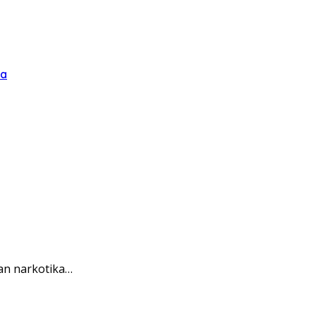
ua
an narkotika…