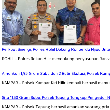
Perkuat Sinergi, Polres Rohil Dukung Ranperda Hijau Unt
ROHIL – Polres Rokan Hilir mendukung penyusunan Ranc
Amankan 1,95 Gram Sabu dan 2 Butir Ekstasi, Polsek Kam
KAMPAR – Polsek Kampar Kiri Hilir kembali berhasil memu
Sita 11.30 Gram Sabu, Polsek Tapung Tangkap Pengedar 
KAMPAR – Polsek Tapung berhasil amankan seorang pria b