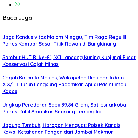
Baca Juga
Jaga Kondusivitas Malam Minggu, Tim Raga Regu III
Polres Kampar Sasar Titik Rawan di Bangkinang
Sambut HUT RI ke-81, XCI Lancang Kuning Kunjungi Pusat
Konservasi Gajah Minas
Cegah Karhutla Meluas, Wakapolda Riau dan Irdam
XIX/TT Turun Langsung Padamkan Api di Pasir Limau
Kapas
Ungkap Peredaran Sabu 39,84 Gram, Satresnarkoba
Polres Rohil Amankan Seorang Tersangka
Jagung Tumbuh, Harapan Menguat: Polsek Kandis
Kawal Ketahanan Pangan dari Jambai Makmur