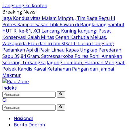
Langsung ke konten
Breaking News
Jaga Kondusivitas Malam Minggu, Tim Raga Regu III
Polres Kampar Sasar Titik Rawan di Bangkinang
Sambut
HUT RI ke-81, XCI Lancang Kuning Kunjungi Pusat
Konservasi Gajah Minas
Cegah Karhutla Meluas,
Wakapolda Riau dan Irdam XIX/TT Turun Langsung
Padamkan Api di Pasir Limau Kapas
Ungkap Peredaran
Sabu 39,84 Gram, Satresnarkoba Polres Rohil Amankan
Seorang Tersangka
Jagung Tumbuh, Harapan Menguat:
Polsek Kandis Kawal Ketahanan Pangan dari Jambai
Makmur
Indeks
Nasional
Berita Daerah