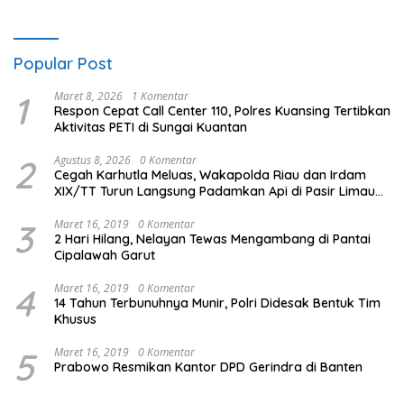
Karhutla
Popular Post
1
Maret 8, 2026
1 Komentar
Respon Cepat Call Center 110, Polres Kuansing Tertibkan
Aktivitas PETI di Sungai Kuantan
2
Agustus 8, 2026
0 Komentar
Cegah Karhutla Meluas, Wakapolda Riau dan Irdam
XIX/TT Turun Langsung Padamkan Api di Pasir Limau
Kapas
3
Maret 16, 2019
0 Komentar
2 Hari Hilang, Nelayan Tewas Mengambang di Pantai
Cipalawah Garut
4
Maret 16, 2019
0 Komentar
14 Tahun Terbunuhnya Munir, Polri Didesak Bentuk Tim
Khusus
5
Maret 16, 2019
0 Komentar
Prabowo Resmikan Kantor DPD Gerindra di Banten