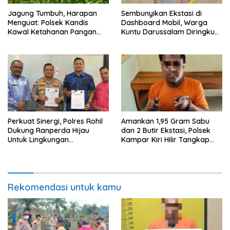
Jagung Tumbuh, Harapan
Sembunyikan Ekstasi di
Menguat: Polsek Kandis
Dashboard Mobil, Warga
Kawal Ketahanan Pangan
Kuntu Darussalam Diringkus
dari Jambai Makmur
Polisi
Perkuat Sinergi, Polres Rohil
Amankan 1,95 Gram Sabu
Dukung Ranperda Hijau
dan 2 Butir Ekstasi, Polsek
Untuk Lingkungan
Kampar Kiri Hilir Tangkap
Berkelanjutan
Pengedar Narkoba di Sei
Simpang Dua
Rekomendasi untuk kamu