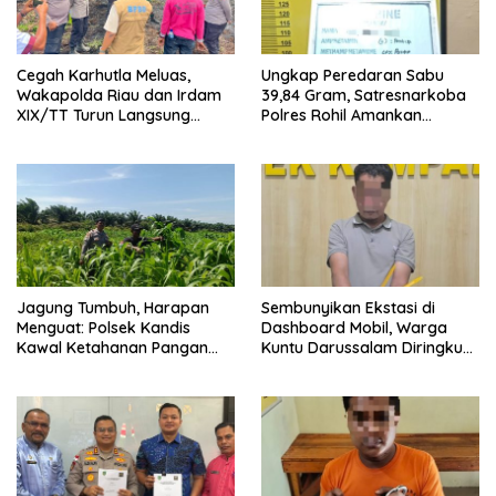
Cegah Karhutla Meluas,
Ungkap Peredaran Sabu
Wakapolda Riau dan Irdam
39,84 Gram, Satresnarkoba
XIX/TT Turun Langsung
Polres Rohil Amankan
Padamkan Api di Pasir Limau
Seorang Tersangka
Kapas
Jagung Tumbuh, Harapan
Sembunyikan Ekstasi di
Menguat: Polsek Kandis
Dashboard Mobil, Warga
Kawal Ketahanan Pangan
Kuntu Darussalam Diringkus
dari Jambai Makmur
Polisi