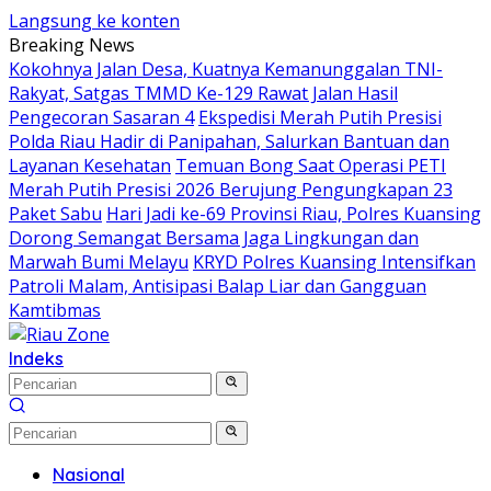
Langsung ke konten
Breaking News
Kokohnya Jalan Desa, Kuatnya Kemanunggalan TNI-
Rakyat, Satgas TMMD Ke-129 Rawat Jalan Hasil
Pengecoran Sasaran 4
Ekspedisi Merah Putih Presisi
Polda Riau Hadir di Panipahan, Salurkan Bantuan dan
Layanan Kesehatan
Temuan Bong Saat Operasi PETI
Merah Putih Presisi 2026 Berujung Pengungkapan 23
Paket Sabu
Hari Jadi ke-69 Provinsi Riau, Polres Kuansing
Dorong Semangat Bersama Jaga Lingkungan dan
Marwah Bumi Melayu
KRYD Polres Kuansing Intensifkan
Patroli Malam, Antisipasi Balap Liar dan Gangguan
Kamtibmas
Indeks
Nasional