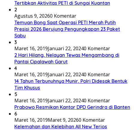
Tertibkan Aktivitas PETI di Sungai Kuantan
2
Agustus 9, 2026
0 Komentar
Temuan Bong Saat Operasi PETI Merah Putih
Presisi 2026 Berujung Pengungkapan 23 Paket
Sabu
3
Maret 16, 2019
Januari 22, 2024
0 Komentar
2 Hari Hilang, Nelayan Tewas Mengambang di
Pantai Cipalawah Garut
4
Maret 16, 2019
Januari 22, 2024
0 Komentar
14 Tahun Terbunuhnya Munir, Polri Didesak Bentuk
Tim Khusus
5
Maret 16, 2019
Januari 22, 2024
0 Komentar
Prabowo Resmikan Kantor DPD Gerindra di Banten
6
Maret 16, 2019
Maret 9, 2026
0 Komentar
Kelemahan dan Kelebihan All New Terios