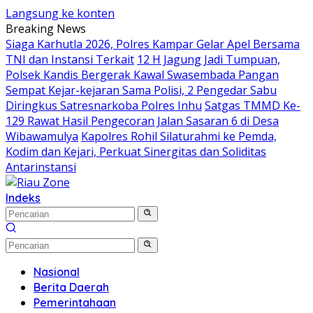
Langsung ke konten
Breaking News
Siaga Karhutla 2026, Polres Kampar Gelar Apel Bersama
TNI dan Instansi Terkait
12 H Jagung Jadi Tumpuan,
Polsek Kandis Bergerak Kawal Swasembada Pangan
Sempat Kejar-kejaran Sama Polisi, 2 Pengedar Sabu
Diringkus Satresnarkoba Polres Inhu
Satgas TMMD Ke-
129 Rawat Hasil Pengecoran Jalan Sasaran 6 di Desa
Wibawamulya
Kapolres Rohil Silaturahmi ke Pemda,
Kodim dan Kejari, Perkuat Sinergitas dan Soliditas
Antarinstansi
Indeks
Nasional
Berita Daerah
Pemerintahaan