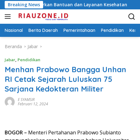
Langsung
nipahan, Salurkan Bantuan dan Layanan Kesehatan
Breaking News
Temuan
ke
konten
Nasional
Berita Daerah
Pemerintahaan
Pendidikan
Kese
Beranda
Jabar
Jabar
,
Pendidikan
Menhan Prabowo Bangga Unhan
RI Cetak Sejarah Luluskan 75
Sarjana Kedokteran Militer
E SYAMSIR
Februari 12, 2024
BOGOR –
Menteri Pertahanan Prabowo Subianto