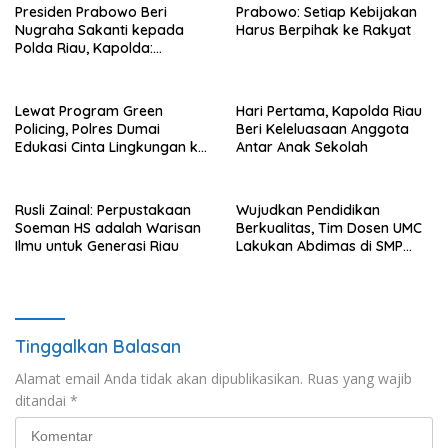
Presiden Prabowo Beri
Prabowo: Setiap Kebijakan
Nugraha Sakanti kepada
Harus Berpihak ke Rakyat
Polda Riau, Kapolda:
Penghargaan Ini Milik Seluruh
Personel
Lewat Program Green
Hari Pertama, Kapolda Riau
Policing, Polres Dumai
Beri Keleluasaan Anggota
Edukasi Cinta Lingkungan ke
Antar Anak Sekolah
Siswa TK Victory
Rusli Zainal: Perpustakaan
Wujudkan Pendidikan
Soeman HS adalah Warisan
Berkualitas, Tim Dosen UMC
Ilmu untuk Generasi Riau
Lakukan Abdimas di SMP
Muhammadiyah Lemah
Abang Cirebon
Tinggalkan Balasan
Alamat email Anda tidak akan dipublikasikan.
Ruas yang wajib
ditandai
*