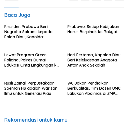
Baca Juga
Presiden Prabowo Beri
Prabowo: Setiap Kebijakan
Nugraha Sakanti kepada
Harus Berpihak ke Rakyat
Polda Riau, Kapolda:
Penghargaan Ini Milik Seluruh
Personel
Lewat Program Green
Hari Pertama, Kapolda Riau
Policing, Polres Dumai
Beri Keleluasaan Anggota
Edukasi Cinta Lingkungan ke
Antar Anak Sekolah
Siswa TK Victory
Rusli Zainal: Perpustakaan
Wujudkan Pendidikan
Soeman HS adalah Warisan
Berkualitas, Tim Dosen UMC
Ilmu untuk Generasi Riau
Lakukan Abdimas di SMP
Muhammadiyah Lemah
Abang Cirebon
Rekomendasi untuk kamu