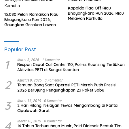
Kapolda Flag Off Riau
Bhayangkara Run 2026, Riau
15.080 Pelari Ramaikan Riau
Melawan Karhutla
Bhayangkara Run 2026,
Gaungkan Gerakan Lawan
Karhutla
Popular Post
1
Maret 8, 2026
1 Komentar
Respon Cepat Call Center 110, Polres Kuansing Tertibkan
Aktivitas PETI di Sungai Kuantan
2
Agustus 9, 2026
0 Komentar
Temuan Bong Saat Operasi PETI Merah Putih Presisi
2026 Berujung Pengungkapan 23 Paket Sabu
3
Maret 16, 2019
0 Komentar
2 Hari Hilang, Nelayan Tewas Mengambang di Pantai
Cipalawah Garut
4
Maret 16, 2019
0 Komentar
14 Tahun Terbunuhnya Munir, Polri Didesak Bentuk Tim