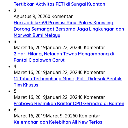
Tertibkan Aktivitas PETI di Sungai Kuantan
2
Agustus 9, 2026
0 Komentar
Hari Jadi ke-69 Provinsi Riau, Polres Kuansing
Dorong Semangat Bersama Jaga Lingkungan dan
Marwah Bumi Melayu
3
Maret 16, 2019
Januari 22, 2024
0 Komentar
2 Hari Hilang, Nelayan Tewas Mengambang di
Pantai Cipalawah Garut
4
Maret 16, 2019
Januari 22, 2024
0 Komentar
14 Tahun Terbunuhnya Munir, Polri Didesak Bentuk
Tim Khusus
5
Maret 16, 2019
Januari 22, 2024
0 Komentar
Prabowo Resmikan Kantor DPD Gerindra di Banten
6
Maret 16, 2019
Maret 9, 2026
0 Komentar
Kelemahan dan Kelebihan All New Terios