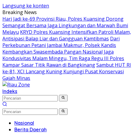
Langsung ke konten
Breaking News
Hari Jadi ke-69 Provinsi Riau, Polres Kuansing Dorong
Semangat Bersama Jaga Lingkungan dan Marwah Bumi
Melayu
KRYD Polres Kuansing Intensifkan Patroli Malam,
Antisipasi Balap Liar dan Gangguan Kamtibmas
Dari
Perkebunan Petani Jambai Makmur, Polsek Kandis
Kembangkan Swasembada Pangan Nasional
Jaga
Kondusivitas Malam Minggu, Tim Raga Regu III Polres
Kampar Sasar Titik Rawan di Bangkinang
Sambut HUT RI
ke-81, XCI Lancang Kuning Kunjungi Pusat Konservasi
Gajah Minas
Indeks
Nasional
Berita Daerah