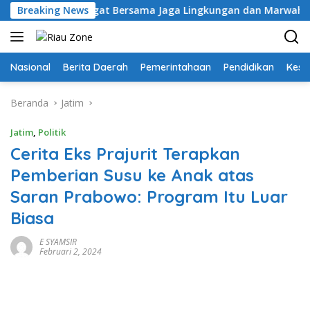
Langsung
orong Semangat Bersama Jaga Lingkungan dan Marwah Bumi Mela
Breaking News
ke
konten
Nasional
Berita Daerah
Pemerintahaan
Pendidikan
Kese
Beranda
Jatim
Jatim
,
Politik
Cerita Eks Prajurit Terapkan
Pemberian Susu ke Anak atas
Saran Prabowo: Program Itu Luar
Biasa
E SYAMSIR
Februari 2, 2024