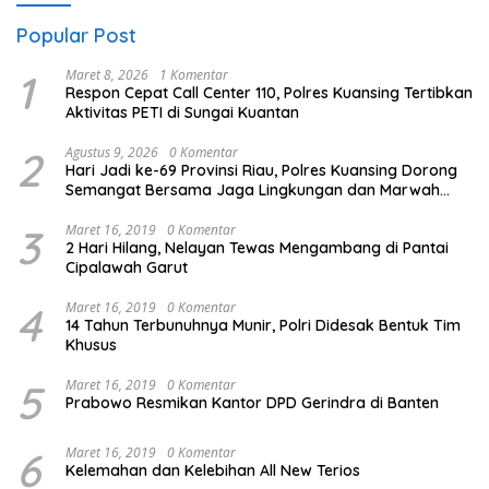
Popular Post
1
Maret 8, 2026
1 Komentar
Respon Cepat Call Center 110, Polres Kuansing Tertibkan
Aktivitas PETI di Sungai Kuantan
2
Agustus 9, 2026
0 Komentar
Hari Jadi ke-69 Provinsi Riau, Polres Kuansing Dorong
Semangat Bersama Jaga Lingkungan dan Marwah
Bumi Melayu
3
Maret 16, 2019
0 Komentar
2 Hari Hilang, Nelayan Tewas Mengambang di Pantai
Cipalawah Garut
4
Maret 16, 2019
0 Komentar
14 Tahun Terbunuhnya Munir, Polri Didesak Bentuk Tim
Khusus
5
Maret 16, 2019
0 Komentar
Prabowo Resmikan Kantor DPD Gerindra di Banten
6
Maret 16, 2019
0 Komentar
Kelemahan dan Kelebihan All New Terios