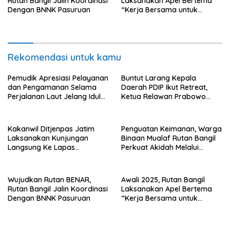
Rutan Bangil Jalin Koordinasi
Laksanakan Apel Bertema
Dengan BNNK Pasuruan
“Kerja Bersama untuk
Indonesia Emas”
Rekomendasi untuk kamu
Pemudik Apresiasi Pelayanan
Buntut Larang Kepala
dan Pengamanan Selama
Daerah PDIP Ikut Retreat,
Perjalanan Laut Jelang Idul
Ketua Relawan Prabowo
Fitri 1446 H
Gibran Ajak Megawati
Tabbayun
Kakanwil Ditjenpas Jatim
Penguatan Keimanan, Warga
Laksanakan Kunjungan
Binaan Mualaf Rutan Bangil
Langsung Ke Lapas
Perkuat Akidah Melalui
Pasuruan
Pondok Pesantren
Nuruttaubah
Wujudkan Rutan BENAR,
Awali 2025, Rutan Bangil
Rutan Bangil Jalin Koordinasi
Laksanakan Apel Bertema
Dengan BNNK Pasuruan
“Kerja Bersama untuk
Indonesia Emas”