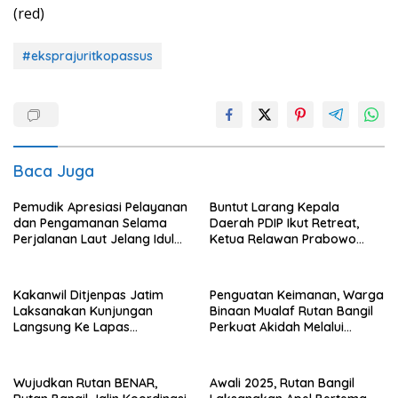
(red)
#eksprajuritkopassus
Baca Juga
Pemudik Apresiasi Pelayanan
Buntut Larang Kepala
dan Pengamanan Selama
Daerah PDIP Ikut Retreat,
Perjalanan Laut Jelang Idul
Ketua Relawan Prabowo
Fitri 1446 H
Gibran Ajak Megawati
Tabbayun
Kakanwil Ditjenpas Jatim
Penguatan Keimanan, Warga
Laksanakan Kunjungan
Binaan Mualaf Rutan Bangil
Langsung Ke Lapas
Perkuat Akidah Melalui
Pasuruan
Pondok Pesantren
Nuruttaubah
Wujudkan Rutan BENAR,
Awali 2025, Rutan Bangil