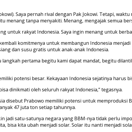
owi). Saya pernah rival dengan Pak Jokowi. Tetapi, waktu 
tu menang tanpa menyakiti. Menang, mengajak semua bersa
ang untuk rakyat Indonesia. Saya ingin menang untuk berb
bali komitmenya untuk membangun Indonesia menjadi negar
ang dan susu gratis untuk anak-anak Indonesia.
satu langkah pertama begitu kami dapat mandat, begitu dila
iliki potensi besar. Kekayaan Indonesia sejatinya harus bis
a dinikmati oleh seluruh rakyat Indonesia,” tegasnya.
ia disebut Prabowo memiliki potensi untuk memproduksi BBM
nyak 47 juta ton setiap tahunnya.
n jadi satu-satunya negara yang BBM-nya tidak perlu impor 
ta, bisa kita ubah menjadi solar. Solar itu nanti menjadi sola