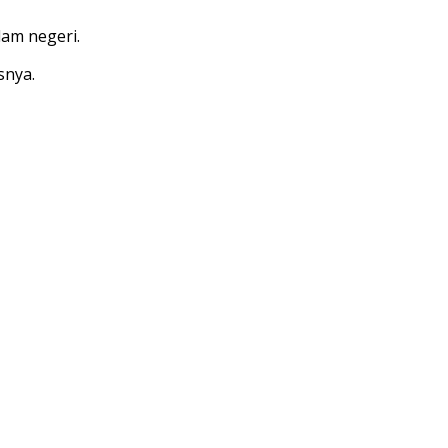
lam negeri.
snya.