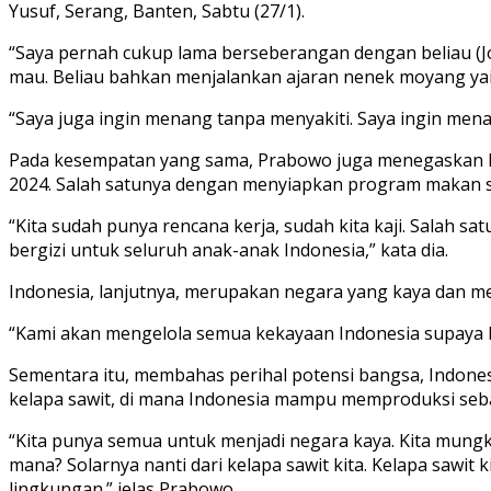
Yusuf, Serang, Banten, Sabtu (27/1).
“Saya pernah cukup lama berseberangan dengan beliau (Jok
mau. Beliau bahkan menjalankan ajaran nenek moyang yai
“Saya juga ingin menang tanpa menyakiti. Saya ingin men
Pada kesempatan yang sama, Prabowo juga menegaskan kem
2024. Salah satunya dengan menyiapkan program makan si
“Kita sudah punya rencana kerja, sudah kita kaji. Salah 
bergizi untuk seluruh anak-anak Indonesia,” kata dia.
Indonesia, lanjutnya, merupakan negara yang kaya dan mem
“Kami akan mengelola semua kekayaan Indonesia supaya bis
Sementara itu, membahas perihal potensi bangsa, Indones
kelapa sawit, di mana Indonesia mampu memproduksi seba
“Kita punya semua untuk menjadi negara kaya. Kita mungki
mana? Solarnya nanti dari kelapa sawit kita. Kelapa sawit ki
lingkungan.” jelas Prabowo.