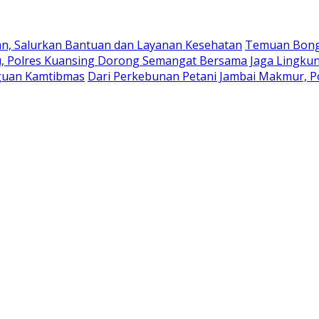
ahan, Salurkan Bantuan dan Layanan Kesehatan
Temuan Bong 
Riau, Polres Kuansing Dorong Semangat Bersama Jaga Ling
ngguan Kamtibmas
Dari Perkebunan Petani Jambai Makmur, 