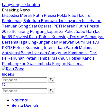
Langsung ke konten
Breaking News
Ekspedisi Merah Putih Presisi Polda Riau Hadir di
Panipahan, Salurkan Bantuan dan Layanan Kesehatan
Temuan Bong Saat Operasi PETI Merah Putih Presisi
2026 Berujung Pengungkapan 23 Paket Sabu
Hari Jadi
ke-69 Provinsi Riau, Polres Kuansing Dorong Semangat
Bersama Jaga Lingkungan dan Marwah Bumi Melayu
KRYD Polres Kuansing Intensifkan Patroli Malam,
Antisipasi Balap Liar dan Gangguan Kamtibmas
Dari
Perkebunan Petani Jambai Makmur, Polsek Kandis
Kembangkan Swasembada Pangan Nasional
Indeks
Nasional
Berita Daerah