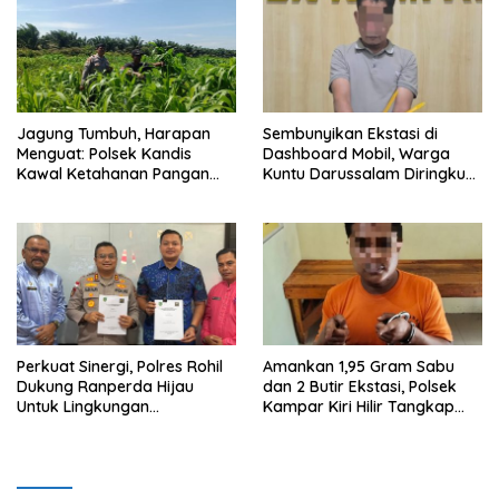
Jagung Tumbuh, Harapan
Sembunyikan Ekstasi di
Menguat: Polsek Kandis
Dashboard Mobil, Warga
Kawal Ketahanan Pangan
Kuntu Darussalam Diringkus
dari Jambai Makmur
Polisi
Perkuat Sinergi, Polres Rohil
Amankan 1,95 Gram Sabu
Dukung Ranperda Hijau
dan 2 Butir Ekstasi, Polsek
Untuk Lingkungan
Kampar Kiri Hilir Tangkap
Berkelanjutan
Pengedar Narkoba di Sei
Simpang Dua