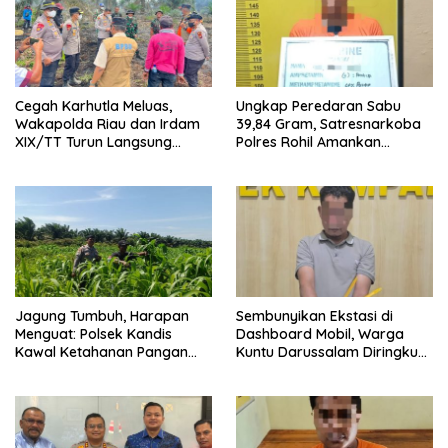
Cegah Karhutla Meluas,
Ungkap Peredaran Sabu
Wakapolda Riau dan Irdam
39,84 Gram, Satresnarkoba
XIX/TT Turun Langsung
Polres Rohil Amankan
Padamkan Api di Pasir Limau
Seorang Tersangka
Kapas
Jagung Tumbuh, Harapan
Sembunyikan Ekstasi di
Menguat: Polsek Kandis
Dashboard Mobil, Warga
Kawal Ketahanan Pangan
Kuntu Darussalam Diringkus
dari Jambai Makmur
Polisi