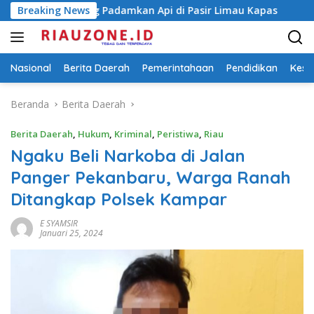
Langsung
ng Padamkan Api di Pasir Limau Kapas
Breaking News
Ungkap Peredar
ke
konten
Nasional
Berita Daerah
Pemerintahaan
Pendidikan
Kese
Beranda
Berita Daerah
Berita Daerah
,
Hukum
,
Kriminal
,
Peristiwa
,
Riau
Ngaku Beli Narkoba di Jalan
Panger Pekanbaru, Warga Ranah
Ditangkap Polsek Kampar
E SYAMSIR
Januari 25, 2024