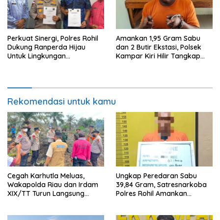
Perkuat Sinergi, Polres Rohil
Amankan 1,95 Gram Sabu
Dukung Ranperda Hijau
dan 2 Butir Ekstasi, Polsek
Untuk Lingkungan
Kampar Kiri Hilir Tangkap
Berkelanjutan
Pengedar Narkoba di Sei
Simpang Dua
Rekomendasi untuk kamu
Cegah Karhutla Meluas,
Ungkap Peredaran Sabu
Wakapolda Riau dan Irdam
39,84 Gram, Satresnarkoba
XIX/TT Turun Langsung
Polres Rohil Amankan
Padamkan Api di Pasir Limau
Seorang Tersangka
Kapas