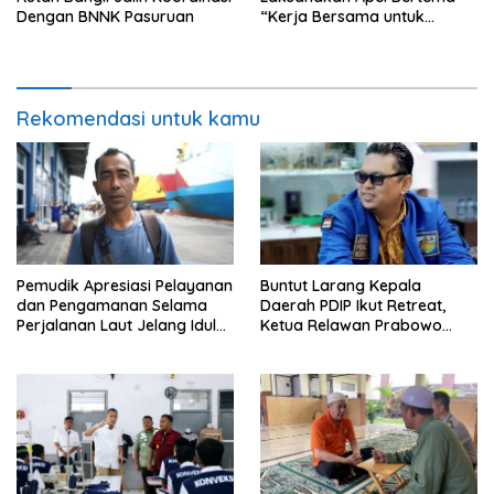
Dengan BNNK Pasuruan
“Kerja Bersama untuk
Indonesia Emas”
Rekomendasi untuk kamu
Pemudik Apresiasi Pelayanan
Buntut Larang Kepala
dan Pengamanan Selama
Daerah PDIP Ikut Retreat,
Perjalanan Laut Jelang Idul
Ketua Relawan Prabowo
Fitri 1446 H
Gibran Ajak Megawati
Tabbayun