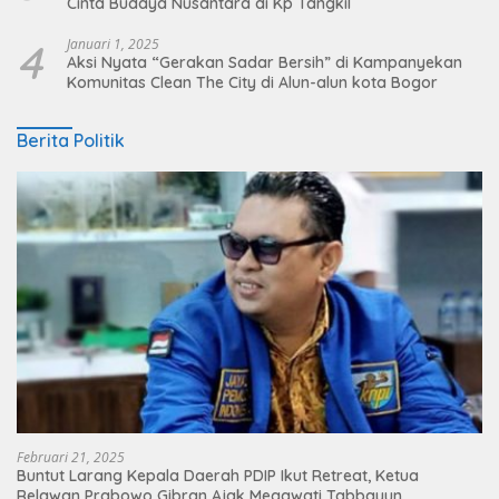
Cinta Budaya Nusantara di Kp Tangkil
4
Januari 1, 2025
Aksi Nyata “Gerakan Sadar Bersih” di Kampanyekan
Komunitas Clean The City di Alun-alun kota Bogor
Berita Politik
Februari 21, 2025
Buntut Larang Kepala Daerah PDIP Ikut Retreat, Ketua
Relawan Prabowo Gibran Ajak Megawati Tabbayun