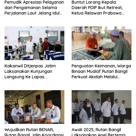
Pemudik Apresiasi Pelayanan
Buntut Larang Kepala
dan Pengamanan Selama
Daerah PDIP Ikut Retreat,
Perjalanan Laut Jelang Idul
Ketua Relawan Prabowo
Fitri 1446 H
Gibran Ajak Megawati
Tabbayun
Kakanwil Ditjenpas Jatim
Penguatan Keimanan, Warga
Laksanakan Kunjungan
Binaan Mualaf Rutan Bangil
Langsung Ke Lapas
Perkuat Akidah Melalui
Pasuruan
Pondok Pesantren
Nuruttaubah
Wujudkan Rutan BENAR,
Awali 2025, Rutan Bangil
Rutan Bangil Jalin Koordinasi
Laksanakan Apel Bertema