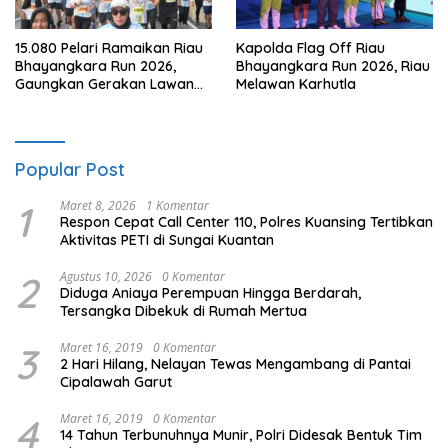
15.080 Pelari Ramaikan Riau
Kapolda Flag Off Riau
Bhayangkara Run 2026,
Bhayangkara Run 2026, Riau
Gaungkan Gerakan Lawan
Melawan Karhutla
Karhutla
Popular Post
1
Maret 8, 2026
1 Komentar
Respon Cepat Call Center 110, Polres Kuansing Tertibkan
Aktivitas PETI di Sungai Kuantan
2
Agustus 10, 2026
0 Komentar
Diduga Aniaya Perempuan Hingga Berdarah,
Tersangka Dibekuk di Rumah Mertua
3
Maret 16, 2019
0 Komentar
2 Hari Hilang, Nelayan Tewas Mengambang di Pantai
Cipalawah Garut
4
Maret 16, 2019
0 Komentar
14 Tahun Terbunuhnya Munir, Polri Didesak Bentuk Tim