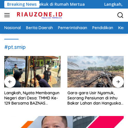
Langsung
a Dibekuk di Rumah Mertua
Breaking News
Langkah, Nyata Membangu
ke
konten
Nasional
Berita Daerah
Pemerintahaan
Pendidikan
Kese
#pt.smip
Langkah, Nyata Membangun
Gara-gara Usir Nyamuk,
Negeri dari Desa: TMMD Ke-
Seorang Pensiunan di Inhu
129 Bersama BAZNAS
Bakar Lahan dan Hanguskan
Bangun Sumur Air Bersih
Kebun Sawit