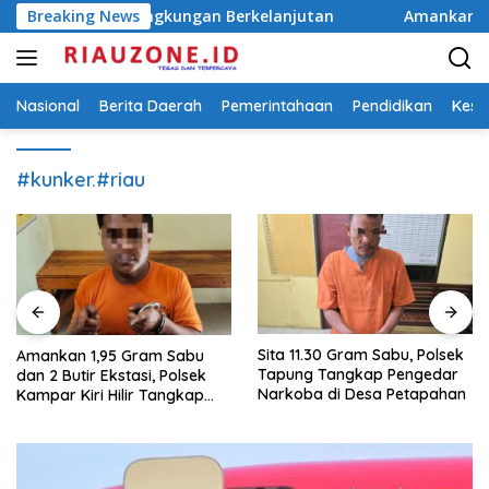
Langsung
Untuk Lingkungan Berkelanjutan
Breaking News
Amankan 1,95 Gram Sabu
ke
konten
Nasional
Berita Daerah
Pemerintahaan
Pendidikan
Kese
#kunker.#riau
Sita 11.30 Gram Sabu, Polsek
Amankan 1,95 Gram Sabu
Tapung Tangkap Pengedar
dan 2 Butir Ekstasi, Polsek
Narkoba di Desa Petapahan
Kampar Kiri Hilir Tangkap
Pengedar Narkoba di Sei
Simpang Dua