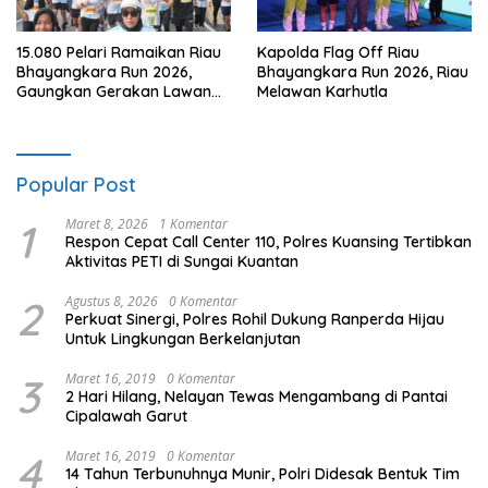
15.080 Pelari Ramaikan Riau
Kapolda Flag Off Riau
Bhayangkara Run 2026,
Bhayangkara Run 2026, Riau
Gaungkan Gerakan Lawan
Melawan Karhutla
Karhutla
Popular Post
1
Maret 8, 2026
1 Komentar
Respon Cepat Call Center 110, Polres Kuansing Tertibkan
Aktivitas PETI di Sungai Kuantan
2
Agustus 8, 2026
0 Komentar
Perkuat Sinergi, Polres Rohil Dukung Ranperda Hijau
Untuk Lingkungan Berkelanjutan
3
Maret 16, 2019
0 Komentar
2 Hari Hilang, Nelayan Tewas Mengambang di Pantai
Cipalawah Garut
4
Maret 16, 2019
0 Komentar
14 Tahun Terbunuhnya Munir, Polri Didesak Bentuk Tim