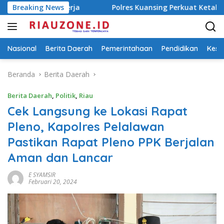
Langsung
erja
Breaking News
Polres Kuansing Perkuat Ketahanan Pangan, Dukun
ke
konten
Nasional
Berita Daerah
Pemerintahaan
Pendidikan
Kese
Beranda
Berita Daerah
Berita Daerah
,
Politik
,
Riau
Cek Langsung ke Lokasi Rapat
Pleno, Kapolres Pelalawan
Pastikan Rapat Pleno PPK Berjalan
Aman dan Lancar
E SYAMSIR
Februari 20, 2024