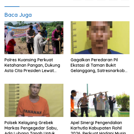
Baca Juga
Polres Kuansing Perkuat
Gagalkan Peredaran Pil
Ketahanan Pangan, Dukung
Ekstasi di Taman Bukit
Asta Cita Presiden Lewat
Gelanggang, Satresnarkoba
Penanaman Jagung Pipil
Polres Dumai Amankan
Seorang Pria
Polsek Kelayang Grebek
Apel Sinergi Pengendalian
Markas Pengegedar Sabu,
Karhutla Kabupaten Rohil
Ada Lubang Tanah Untuk
2026, Perkuat Hadapi Musin