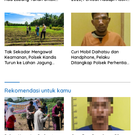
Menyimpan Barang Bukti
Kemarau dan El Nino
Tak Sekadar Mengawal
Curi Mobil Daihatsu dan
Keamanan, Polsek Kandis
Handphone, Pelaku
Turun ke Lahan Jagung
Ditangkap Polsek Perhentian
Kawal Ketahanan Pangan
Raja
Rekomendasi untuk kamu