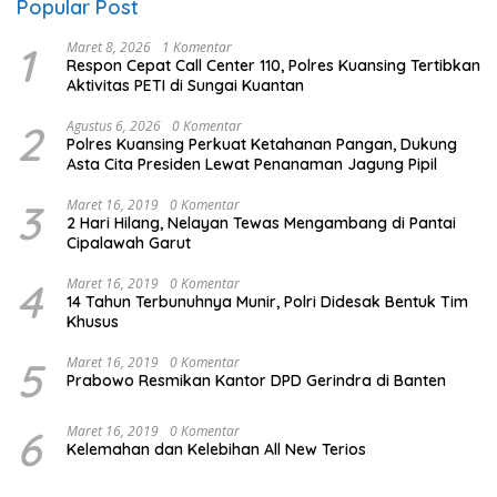
Popular Post
1
Maret 8, 2026
1 Komentar
Respon Cepat Call Center 110, Polres Kuansing Tertibkan
Aktivitas PETI di Sungai Kuantan
2
Agustus 6, 2026
0 Komentar
Polres Kuansing Perkuat Ketahanan Pangan, Dukung
Asta Cita Presiden Lewat Penanaman Jagung Pipil
3
Maret 16, 2019
0 Komentar
2 Hari Hilang, Nelayan Tewas Mengambang di Pantai
Cipalawah Garut
4
Maret 16, 2019
0 Komentar
14 Tahun Terbunuhnya Munir, Polri Didesak Bentuk Tim
Khusus
5
Maret 16, 2019
0 Komentar
Prabowo Resmikan Kantor DPD Gerindra di Banten
6
Maret 16, 2019
0 Komentar
Kelemahan dan Kelebihan All New Terios