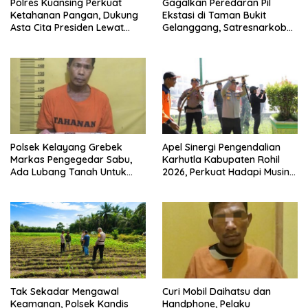
Polres Kuansing Perkuat
Gagalkan Peredaran Pil
Ketahanan Pangan, Dukung
Ekstasi di Taman Bukit
Asta Cita Presiden Lewat
Gelanggang, Satresnarkoba
Penanaman Jagung Pipil
Polres Dumai Amankan
Seorang Pria
Polsek Kelayang Grebek
Apel Sinergi Pengendalian
Markas Pengegedar Sabu,
Karhutla Kabupaten Rohil
Ada Lubang Tanah Untuk
2026, Perkuat Hadapi Musin
Menyimpan Barang Bukti
Kemarau dan El Nino
Tak Sekadar Mengawal
Curi Mobil Daihatsu dan
Keamanan, Polsek Kandis
Handphone, Pelaku